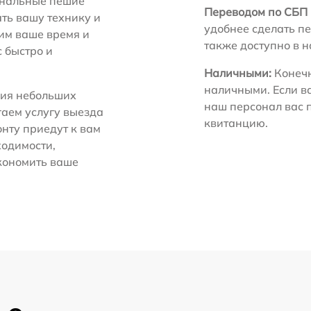
нальные пешие
Переводом по СБП 
ть вашу технику и
удобнее сделать пе
ним ваше время и
также доступно в 
с быстро и
Наличными:
Конечн
наличными. Если в
ия небольших
наш персонал вас 
гаем услугу выезда
квитанцию.
нту приедут к вам
ходимости,
экономить ваше