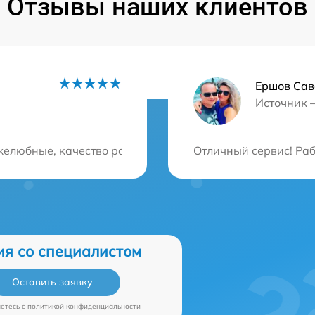
Отзывы наших клиентов
Ершов Сав
Источник 
ция?
елюбные, качество работы на высоте, цены адекватные.
Отличный сервис! Раб
ия со специалистом
Оставить заявку
аетесь c
политикой конфиденциальности