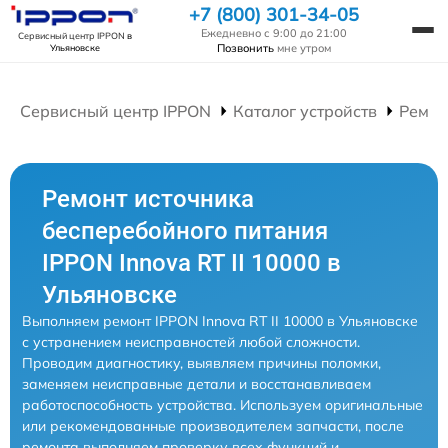
+7 (800) 301-34-05
Ежедневно с 9:00 до 21:00
Сервисный центр IPPON
в
Позвонить
мне утром
Ульяновске
Сервисный центр IPPON
Каталог устройств
Ремон
Ремонт источника
бесперебойного питания
IPPON Innova RT II 10000 в
Ульяновске
Выполняем ремонт IPPON Innova RT II 10000 в Ульяновске
с устранением неисправностей любой сложности.
Проводим диагностику, выявляем причины поломки,
заменяем неисправные детали и восстанавливаем
работоспособность устройства. Используем оригинальные
или рекомендованные производителем запчасти, после
ремонта выполняем проверку всех функций и